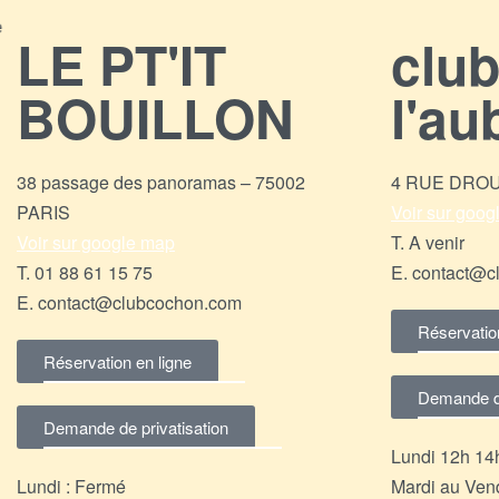
LE PT'IT
clu
BOUILLON
l'au
38 passage des panoramas – 75002
4 RUE DROUO
PARIS
Voir sur goo
Voir sur google map
T. A venir
T. 01 88 61 15 75
E. contact@c
E. contact@clubcochon.com
Réservatio
Réservation en ligne
Demande de
Demande de privatisation
Lundi 12h 1
Lundi : Fermé
Mardi au Vend