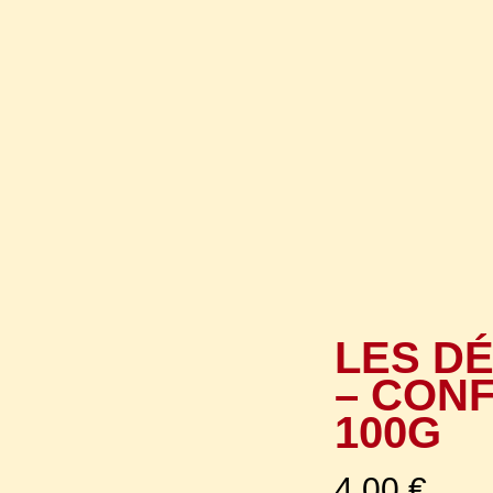
LES D
– CONF
100G
4,00
€