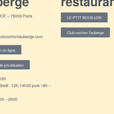
berge
restaura
T – 75009 Paris
LE PT'IT BOUILLON
gle map
Club cochon l'auberge
lubcochonlauberge.com
n en ligne
 privatisation
4h30
redi : 12h-14h30 puis 18h –
00 – 2h00