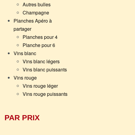
Autres bulles
Champagne
Baron & Chassaing – Petits s
Planches Apéro à
fumés à l’huile d’olive 120g
9,00
€
partager
Planches pour 4
Planche pour 6
Vins blanc
Vins blanc légers
Vins blanc puissants
Vins rouge
Les Délices de Pascale – Conf
Vins rouge léger
figue bocal 100g
Vins rouge puissants
4,00
€
PAR PRIX
Maison Montalet – Rilettes de