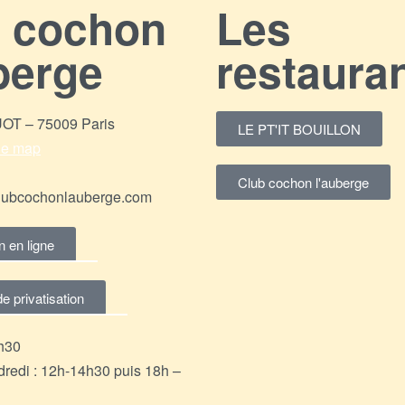
b cochon
Les
berge
restaura
T – 75009 Paris
LE PT'IT BOUILLON
gle map
Club cochon l'auberge
lubcochonlauberge.com
n en ligne
 privatisation
4h30
redi : 12h-14h30 puis 18h –