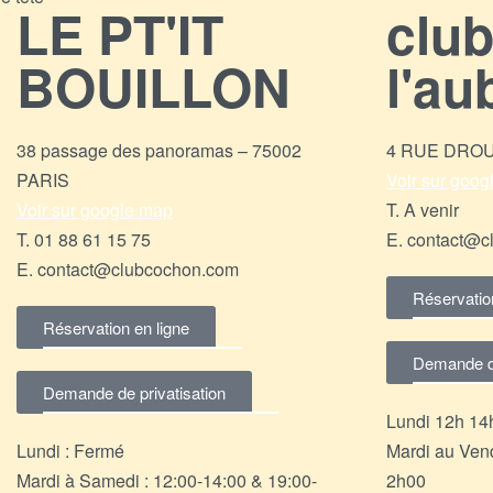
LE PT'IT
clu
BOUILLON
l'au
38 passage des panoramas – 75002
4 RUE DROUO
PARIS
Voir sur goo
Voir sur google map
T. A venir
T. 01 88 61 15 75
E. contact@c
E. contact@clubcochon.com
Réservatio
Réservation en ligne
Demande de
Demande de privatisation
Lundi 12h 1
Lundi : Fermé
Mardi au Vend
Mardi à Samedi : 12:00-14:00 & 19:00-
2h00