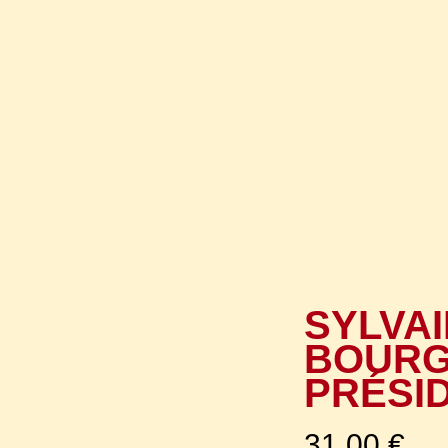
SYLVAI
BOURG
PRÉSID
31,00
€